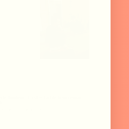
r le flambeau : L’exit et l’art de la succession
ie
20 Août, 2025
3 min